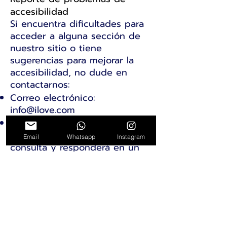
accesibilidad
Si encuentra dificultades para
acceder a alguna sección de
nuestro sitio o tiene
sugerencias para mejorar la
accesibilidad, no dude en
contactarnos:
Correo electrónico:
info@ilove.com
Teléfono:
1168493062
Nuestro equipo revisará su
Email
Whatsapp
Instagram
consulta y responderá en un
plazo máximo de 48 horas.
Compromiso continuo
Estamos comprometidos a
mantener y mejorar
continuamente la accesibilidad
de nuestro sitio web.