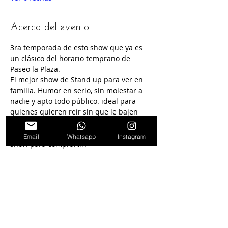
Acerca del evento
3ra temporada de esto show que ya es 
un clásico del horario temprano de 
Paseo la Plaza.
El mejor show de Stand up para ver en 
familia. Humor en serio, sin molestar a 
nadie y apto todo público. ideal para 
quienes quieren reír sin que le bajen 
linea.
No se trata de un show Infantil sino un 
Email
Whatsapp
Instagram
show para comprartir.
Seguinos en