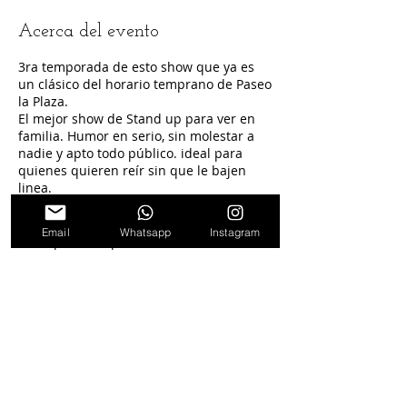
Acerca del evento
3ra temporada de esto show que ya es
un clásico del horario temprano de Paseo
la Plaza.
El mejor show de Stand up para ver en
familia. Humor en serio, sin molestar a
nadie y apto todo público. ideal para
quienes quieren reír sin que le bajen
linea.
No se trata de un show Infantil sino un
Email
Whatsapp
Instagram
show para comprartir.
Seguinos en
nuestras redes