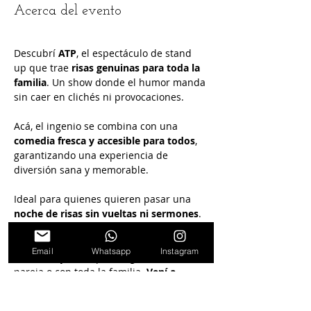
Acerca del evento
Descubrí 
ATP
, el espectáculo de stand 
up que trae 
risas genuinas para toda la 
familia
. Un show donde el humor manda 
sin caer en clichés ni provocaciones.
Acá, el ingenio se combina con una 
comedia fresca y accesible para todos
, 
garantizando una experiencia de 
diversión sana y memorable.
Ideal para quienes quieren pasar una 
noche de risas sin vueltas ni sermones
. 
No se trata de un show infantil, sino de 
un espacio donde 
todos pueden 
Email
Whatsapp
Instagram
disfrutar
, ya sea que vengas solo, en 
pareja o con toda la familia. 
Vení a 
disfrutarlo y reíte sin parar
.