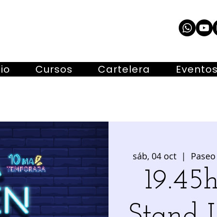
cio
Cursos
Cartelera
Evento
sáb, 04 oct
  |  
Paseo 
19.4
Stand 