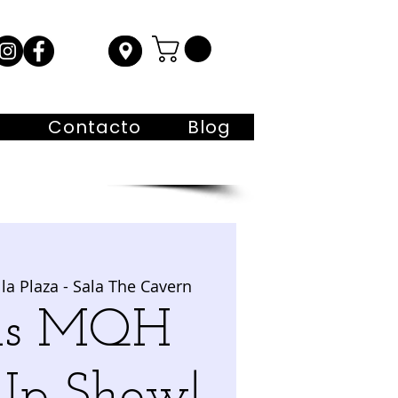
s
Contacto
Blog
la Plaza - Sala The Cavern
5hs MQH
Up Show!