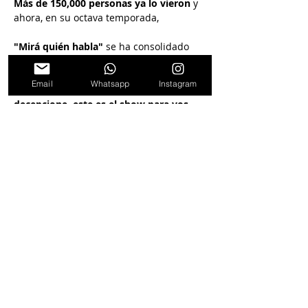
Más de 150,000 personas ya lo vieron 
y 
ahora, en su octava temporada,
"Mirá quién habla"
 se ha consolidado 
como uno de los grandes éxitos de Paseo 
la Plaza. 
Si estás buscando una 
Email
Whatsapp
Instagram
experiencia de comedia que no 
decepcione, este es el show para vos. 
¡La risa está garantizada!
Dentro de la sala se puede pedir para 
cenar o tomar algo (no incluido en la 
entrada)
Seguinos en
nuestras redes