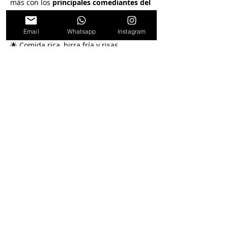
más con los 
principales comediantes del 
circuito
, en un show íntimo, divertido y 
completamente diferente.
Email
Whatsapp
Instagram
🌟 Comida rica, birra fría y risas 
aseguradas.
✨ Comprá tu lugar con tiempo porque 
se llena.
👉 
Domingo a la noche es para vos. 
Seguinos en
nuestras redes