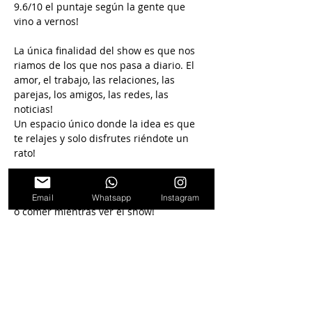
9.6/10 el puntaje según la gente que 
vino a vernos!
La única finalidad del show es que nos 
riamos de los que nos pasa a diario. El 
amor, el trabajo, las relaciones, las 
parejas, los amigos, las redes, las 
noticias!
Un espacio único donde la idea es que 
te relajes y solo disfrutes riéndote un 
rato!
El show es en la Sala Bayres Club donde 
vas a poder disfrutar de algo para tomar 
Email
Whatsapp
Instagram
o comer mientras ver el show!
Seguinos en