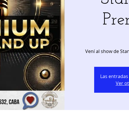
Pr
Vení al show de St
Las entradas 
Ver o