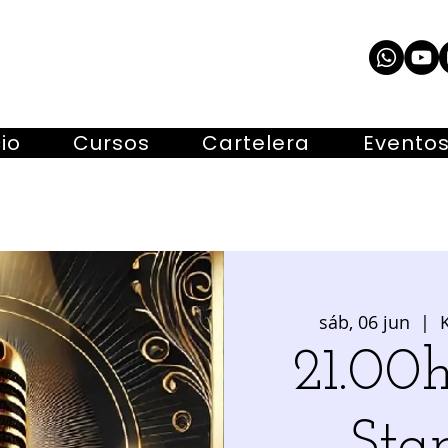
cio
Cursos
Cartelera
Evento
sáb, 06 jun
  |  
21.00h
Sta