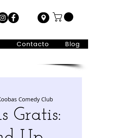
s
Contacto
Blog
Koobas Comedy Club
s Gratis:
nd Up