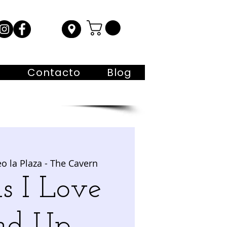
s
Contacto
Blog
o la Plaza - The Cavern
s I Love
nd Up