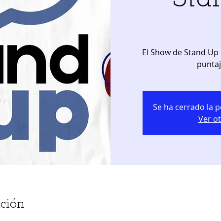
El Show de Stand Up 
Se ha cerrado la p
Ver o
ción