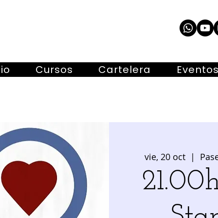
cio
Cursos
Cartelera
Evento
vie, 20 oct
  |  
Pase
21.00h
Sta