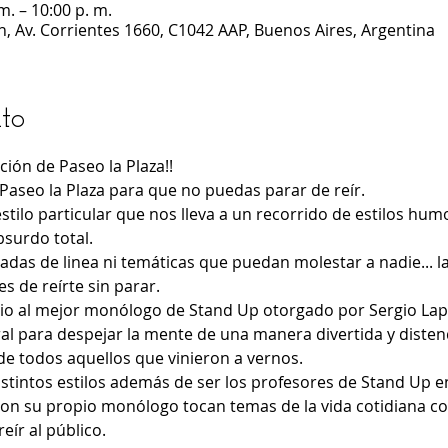
m. – 10:00 p. m.
n, Av. Corrientes 1660, C1042 AAP, Buenos Aires, Argentina
to
ión de Paseo la Plaza!!
Paseo la Plaza para que no puedas parar de reír.
tilo particular que nos lleva a un recorrido de estilos hum
bsurdo total.
adas de linea ni temáticas que puedan molestar a nadie... la 
 de reírte sin parar.  
io al mejor monólogo de Stand Up otorgado por Sergio Lap
ral para despejar la mente de una manera divertida y disten
de todos aquellos que vinieron a vernos. 
stintos estilos además de ser los profesores de Stand Up en
con su propio monólogo tocan temas de la vida cotidiana co
ír al público. 