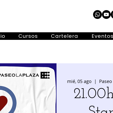
cio
Cursos
Cartelera
Evento
mié, 05 ago
  |  
Paseo 
21.00h
Sta