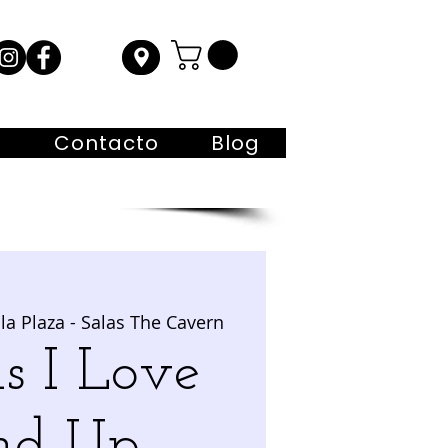
s
Contacto
Blog
la Plaza - Salas The Cavern
s I Love
nd Up