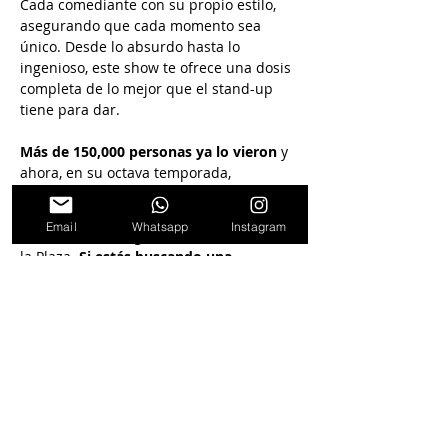
Cada comediante con su propio estilo, 
asegurando que cada momento sea 
único. Desde lo absurdo hasta lo 
ingenioso, este show te ofrece una dosis 
completa de lo mejor que el stand-up 
tiene para dar.
Más de 150,000 personas ya lo vieron 
y 
ahora, en su octava temporada,
"Mirá quién habla"
 se ha consolidado 
Email
Whatsapp
Instagram
como uno de los grandes éxitos de Paseo 
la Plaza. 
Si estás buscando una 
experiencia de comedia que no 
decepcione, este es el show para vos. 
¡La risa está garantizada!
Dentro de la sala se puede pedir para 
cenar o tomar algo (no incluido en la 
entrada)