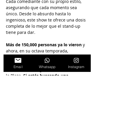
Cada comediante con su propio estilo, 
asegurando que cada momento sea 
único. Desde lo absurdo hasta lo 
ingenioso, este show te ofrece una dosis 
completa de lo mejor que el stand-up 
tiene para dar.
Más de 150,000 personas ya lo vieron 
y 
ahora, en su octava temporada,
"Mirá quién habla"
 se ha consolidado 
Email
Whatsapp
Instagram
como uno de los grandes éxitos de Paseo 
la Plaza. 
Si estás buscando una 
experiencia de comedia que no 
decepcione, este es el show para vos. 
¡La risa está garantizada!
Dentro de la sala se puede pedir para 
cenar o tomar algo (no incluido en la 
entrada)