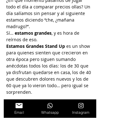
¿En qué momento pasamos de jugar 
todo el día a comparar precios ollas? Un 
día salíamos sin pensar y al siguiente 
estamos diciendo “che, ¿mañana 
madrugo?”.
Sí… 
estamos grandes
, y es hora de 
reírnos de eso.
Estamos Grandes Stand Up
 es un show 
para quienes sienten que crecieron en 
otra época pero siguen sumando 
anécdotas todos los días: los de 30 que 
ya disfrutan quedarse en casa, los de 40 
que descubren dolores nuevos y los de 
60 que ya lo vieron todo… pero igual se 
sorprenden.
Un espectáculo rápido, divertido y lleno 
de identificación.
Email
Whatsapp
Instagram
Porque crecer es inevitable… 
reírse de 
eso es un placer
.