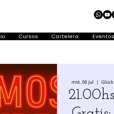
cio
Cursos
Cartelera
Evento
mié, 08 jul
  |  
Glück
21.00h
Gratis