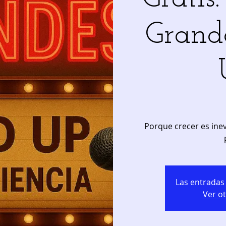
Grand
Porque crecer es inev
Las entradas 
Ver o