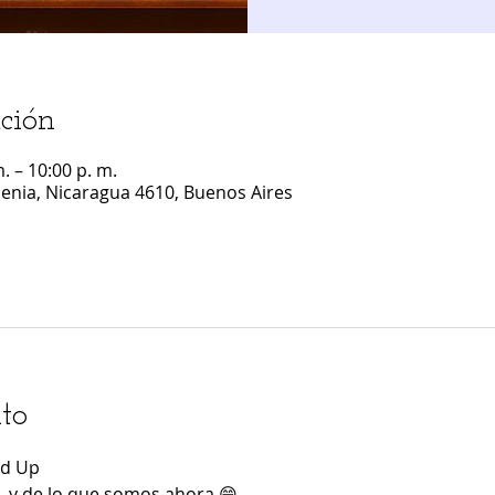
ción
. – 10:00 p. m.
enia, Nicaragua 4610, Buenos Aires
to
nd Up
.. y de lo que somos ahora 😄