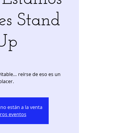
es Stand
Up
itable… reírse de eso es un
placer.
no están a la venta
tros eventos