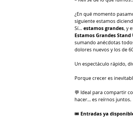
¿En qué momento pasamos d
siguiente estamos dicien
Sí… 
estamos grandes
, y 
Estamos Grandes Stand
sumando anécdotas todos l
dolores nuevos y los de 6
Un espectáculo rápido, div
Porque crecer es inevitab
💬 Ideal para compartir c
hacer... es reírnos juntos.
🎟️ 
Entradas ya disponibl