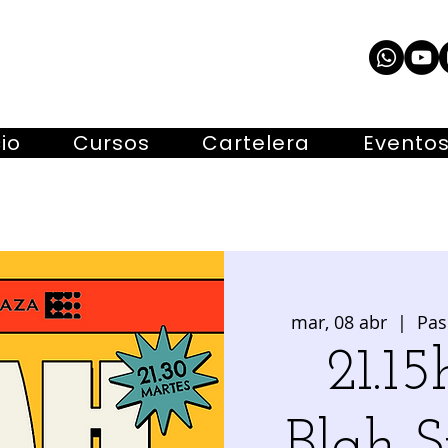
cio
Cursos
Cartelera
Evento
mar, 08 abr
  |  
Pas
21.15
Blah 