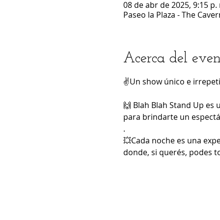
08 de abr de 2025, 9:15 p. 
Paseo la Plaza - The Caver
Acerca del even
✌️Un show único e irrepeti
🙌 Blah Blah Stand Up es 
para brindarte un espectác
.
💥Cada noche es una exper
donde, si querés, podes t