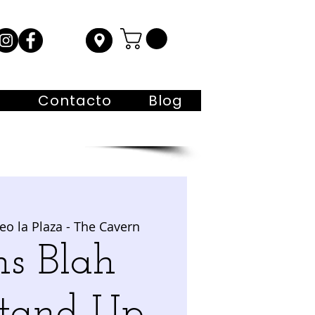
s
Contacto
Blog
eo la Plaza - The Cavern
hs Blah
Stand Up