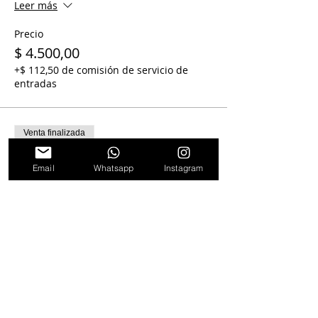
Leer más
Precio
$ 4.500,00
+$ 112,50 de comisión de servicio de
entradas
Venta finalizada
Tipo de entrada
Email
Whatsapp
Instagram
4x3 en Blah
Leer más
Precio
$ 13.500,00
+$ 337,50 de comisión de servicio de
entradas