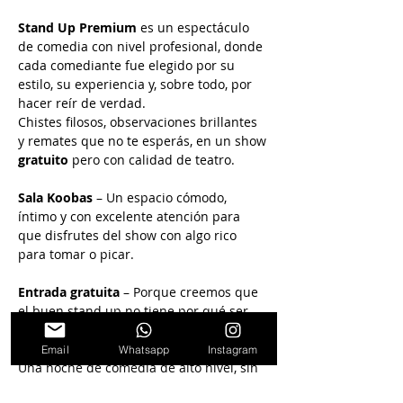
Stand Up Premium
 es un espectáculo 
de comedia con nivel profesional, donde 
cada comediante fue elegido por su 
estilo, su experiencia y, sobre todo, por 
hacer reír de verdad.
Chistes filosos, observaciones brillantes 
y remates que no te esperás, en un show 
gratuito
 pero con calidad de teatro.
Sala Koobas
 – Un espacio cómodo, 
íntimo y con excelente atención para 
que disfrutes del show con algo rico 
para tomar o picar.
Entrada gratuita
 – Porque creemos que 
el buen stand up no tiene por qué ser 
inaccesible.
Email
Whatsapp
Instagram
Una noche de comedia de alto nivel, sin 
pagar entrada.
Reservá tu lugar y viví el 