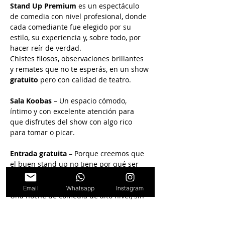
Stand Up Premium
 es un espectáculo 
de comedia con nivel profesional, donde 
cada comediante fue elegido por su 
estilo, su experiencia y, sobre todo, por 
hacer reír de verdad.
Chistes filosos, observaciones brillantes 
y remates que no te esperás, en un show 
gratuito
 pero con calidad de teatro.
Sala Koobas
 – Un espacio cómodo, 
íntimo y con excelente atención para 
que disfrutes del show con algo rico 
para tomar o picar.
Entrada gratuita
 – Porque creemos que 
el buen stand up no tiene por qué ser 
inaccesible.
Email
Whatsapp
Instagram
Una noche de comedia de alto nivel, sin 
pagar entrada.
Reservá tu lugar y viví el 
Stand Up como se debe.