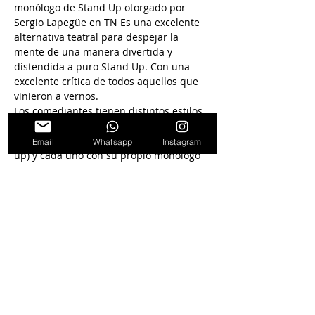
monólogo de Stand Up otorgado por 
Sergio Lapegüe en TN Es una excelente 
alternativa teatral para despejar la 
mente de una manera divertida y 
distendida a puro Stand Up. Con una 
excelente crítica de todos aquellos que 
vinieron a vernos. 
Los comediantes tienen distintos estilos 
además de ser los profesores de Stand 
Up en Paseo la Plaza (la cuna del stand 
Email
Whatsapp
Instagram
up) y cada uno con su propio monólogo 
tocan temas de la vida cotidiana con un 
tono humorístico, reflexionando y 
haciendo reír al público. 
En La sala The Cavern donde además del 
show podés disfrutar de cenar o tomar 
algo y hacer de la salida una noche 
inolvidable.