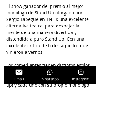
El show ganador del premio al mejor 
monólogo de Stand Up otorgado por 
Sergio Lapegüe en TN Es una excelente 
alternativa teatral para despejar la 
mente de una manera divertida y 
distendida a puro Stand Up. Con una 
excelente crítica de todos aquellos que 
vinieron a vernos. 
Los comediantes tienen distintos estilos 
además de ser los profesores de Stand 
Up en Paseo la Plaza (la cuna del stand 
Email
Whatsapp
Instagram
up) y cada uno con su propio monólogo 
tocan temas de la vida cotidiana con un 
tono humorístico, reflexionando y 
haciendo reír al público. 
En La sala The Cavern donde además del 
show podés disfrutar de cenar o tomar 
algo y hacer de la salida una noche 
inolvidable.