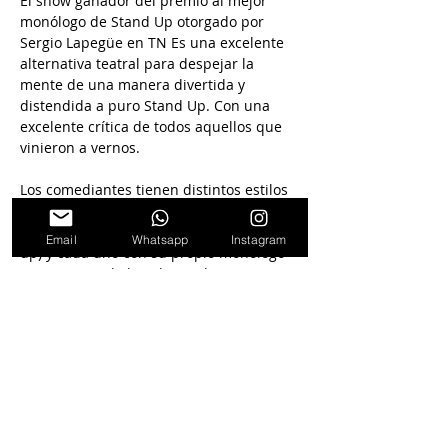
El show ganador del premio al mejor 
monólogo de Stand Up otorgado por 
Sergio Lapegüe en TN Es una excelente 
alternativa teatral para despejar la 
mente de una manera divertida y 
distendida a puro Stand Up. Con una 
excelente crítica de todos aquellos que 
vinieron a vernos. 
Los comediantes tienen distintos estilos 
además de ser los profesores de Stand 
Up en Paseo la Plaza (la cuna del stand 
Email
Whatsapp
Instagram
up) y cada uno con su propio monólogo 
tocan temas de la vida cotidiana con un 
tono humorístico, reflexionando y 
haciendo reír al público. 
En La sala The Cavern donde además del 
show podés disfrutar de cenar o tomar 
algo y hacer de la salida una noche 
inolvidable.