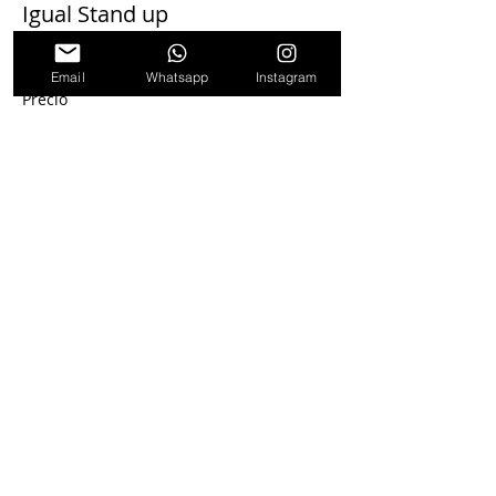
Igual Stand up
Leer más
Email
Whatsapp
Instagram
Precio
$ 2.600,00
+$ 65,00 de comisión de servicio de
entradas
Seguinos en
nuestras redes