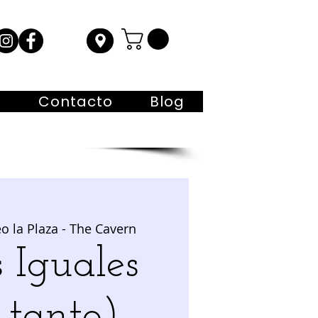
s
Contacto
Blog
o la Plaza - The Cavern
s Iguales
 tanto).