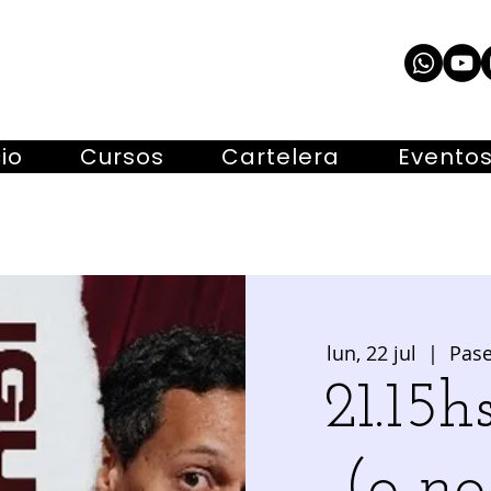
cio
Cursos
Cartelera
Evento
lun, 22 jul
  |  
Pase
21.15h
(o no