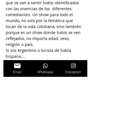
que se van a sentir todos identificados 
con las vivencias de los  diferentes 
comediantes. Un show para todo el 
mundo, no solo por la temática que 
tocan de la vida cotidiana, sino también 
porque es un show donde todos se ven 
reflejados, no importa edad, sexo, 
religión o país.
Si sos Argentino o turista de habla 
hispana....
No vas a parar de reirte.
@sury.comediante
Email
Whatsapp
Instagram
@andresstandup
Seguinos en
nuestras redes