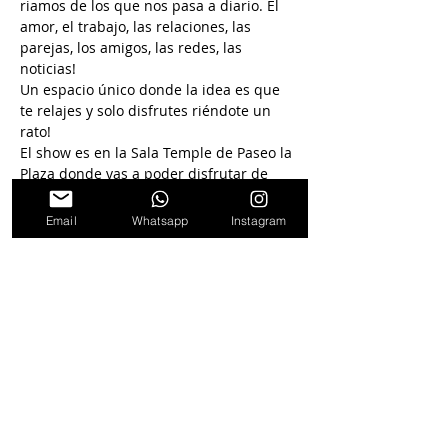
riamos de los que nos pasa a diario. El 
amor, el trabajo, las relaciones, las 
parejas, los amigos, las redes, las 
noticias!
Un espacio único donde la idea es que 
te relajes y solo disfrutes riéndote un 
rato!
El show es en la Sala Temple de Paseo la 
Plaza donde vas a poder disfrutar de 
algo para tomar o comer mientras ver el 
show!
Email
Whatsapp
Instagram
Seguinos en
nuestras redes