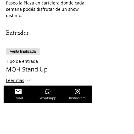
Paseo la Plaza en cartelera donde cada 
semana podés disfrutar de un show 
distinto.
Entradas
Venta finalizada
Tipo de entrada
MQH Stand Up
Leer más
Precio
Email
Whatsapp
Instagram
$ 1.000,00