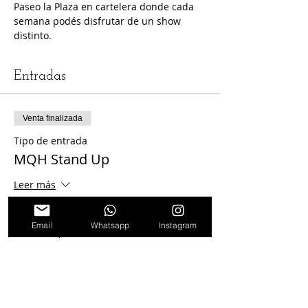
Paseo la Plaza en cartelera donde cada 
semana podés disfrutar de un show 
distinto.
Entradas
Venta finalizada
Tipo de entrada
MQH Stand Up
Leer más
Precio
Email
Whatsapp
Instagram
$ 1.000,00