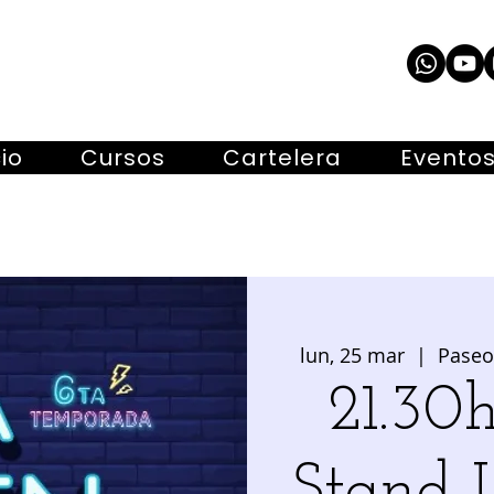
cio
Cursos
Cartelera
Evento
lun, 25 mar
  |  
Paseo 
21.3
Stand 