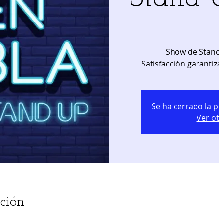
Show de Stand
Satisfacción garantiz
Se ha cerrado la p
Ver o
ción