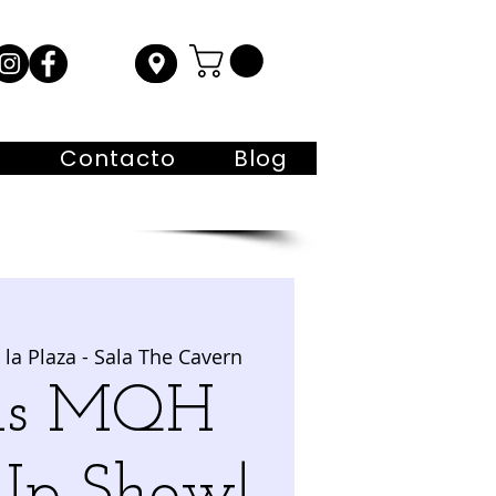
s
Contacto
Blog
la Plaza - Sala The Cavern
0hs MQH
Up Show!