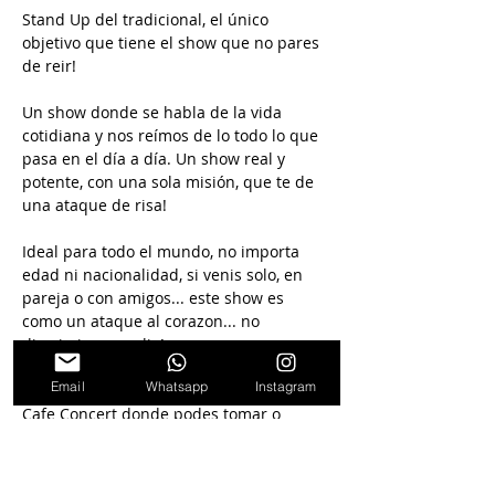
Stand Up del tradicional, el único 
objetivo que tiene el show que no pares 
de reir!
Un show donde se habla de la vida 
cotidiana y nos reímos de lo todo lo que 
pasa en el día a día. Un show real y 
potente, con una sola misión, que te de 
una ataque de risa!
Ideal para todo el mundo, no importa 
edad ni nacionalidad, si venis solo, en 
pareja o con amigos... este show es 
como un ataque al corazon... no 
discrimina a nadie!
Email
Whatsapp
Instagram
Además, el show se hace en un espacio 
Cafe Concert donde podes tomar o 
comer algo mientras disfrutas del show.