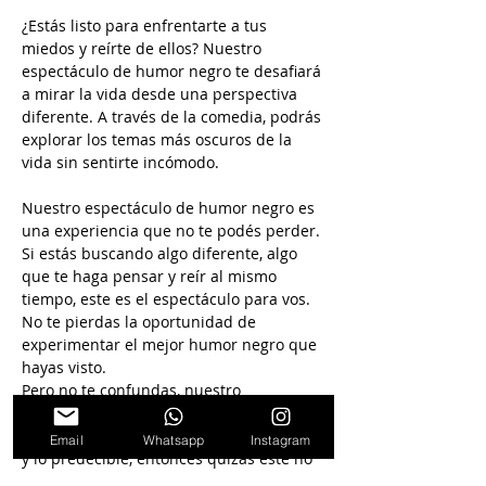
¿Estás listo para enfrentarte a tus 
miedos y reírte de ellos? Nuestro 
espectáculo de humor negro te desafiará 
a mirar la vida desde una perspectiva 
diferente. A través de la comedia, podrás 
explorar los temas más oscuros de la 
vida sin sentirte incómodo.
Nuestro espectáculo de humor negro es 
una experiencia que no te podés perder. 
Si estás buscando algo diferente, algo 
que te haga pensar y reír al mismo 
tiempo, este es el espectáculo para vos. 
No te pierdas la oportunidad de 
experimentar el mejor humor negro que 
hayas visto.
Pero no te confundas, nuestro 
espectáculo no es para aquellos que se 
ofenden fácilmente. Si te gusta lo seguro 
Email
Whatsapp
Instagram
y lo predecible, entonces quizás este no 
sea el espectáculo.