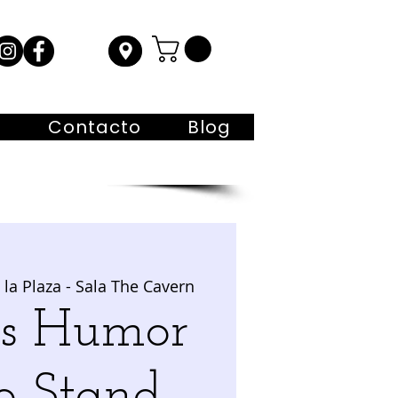
s
Contacto
Blog
la Plaza - Sala The Cavern
hs Humor
o Stand