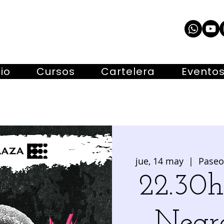
cio
Cursos
Cartelera
Evento
jue, 14 may
  |  
Paseo 
22.30
Negr