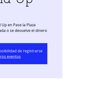
 Up en Pase la Plaza
ada o se devuelve el dinero
osibilidad de registrarse
tros eventos