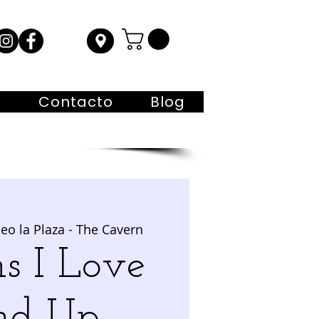
s
Contacto
Blog
eo la Plaza - The Cavern
s I Love
nd Up