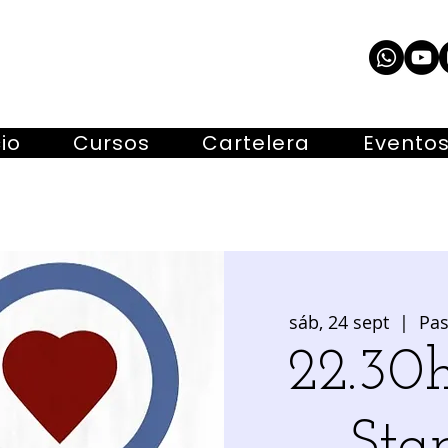
cio
Cursos
Cartelera
Evento
sáb, 24 sept
  |  
Pas
22.30h
Sta