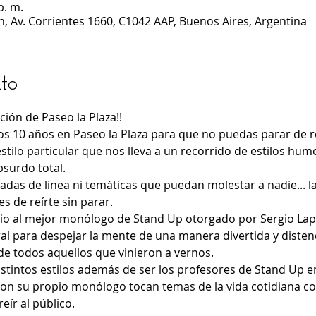
p. m.
n, Av. Corrientes 1660, C1042 AAP, Buenos Aires, Argentina
to
ión de Paseo la Plaza!!
os 10 años en Paseo la Plaza para que no puedas parar de re
tilo particular que nos lleva a un recorrido de estilos hum
bsurdo total.
adas de linea ni temáticas que puedan molestar a nadie... la 
 de reírte sin parar.  
io al mejor monólogo de Stand Up otorgado por Sergio Lap
ral para despejar la mente de una manera divertida y disten
de todos aquellos que vinieron a vernos. 
stintos estilos además de ser los profesores de Stand Up en
con su propio monólogo tocan temas de la vida cotidiana co
ír al público. 