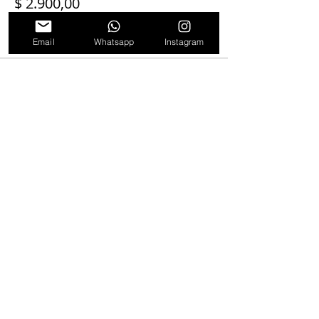
$ 2.900,00
+$ 72,50 de comisión de servicio de
entradas
Email
Whatsapp
Instagram
Venta finalizada
Tipo de entrada
Entradas Zona centro
Leer más
Precio
$ 3.200,00
+$ 80,00 de comisión de servicio de
entradas