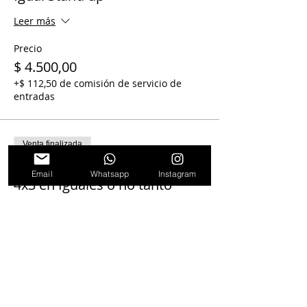
Leer más
Precio
$ 4.500,00
+$ 112,50 de comisión de servicio de
entradas
Venta finalizada
Tipo de entrada
Email
Whatsapp
Instagram
4x3 en Iguales o no tanto
Leer más
Precio
$ 13.500,00
+$ 337,50 de comisión de servicio de
entradas