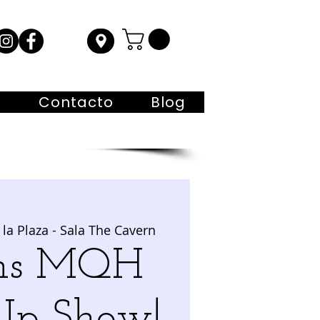
s
Contacto
Blog
la Plaza - Sala The Cavern
0hs MQH
Up Show!