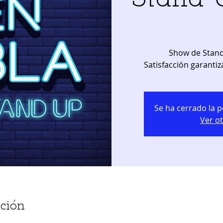
Show de Stand
Satisfacción garantiz
Se ha cerrado la p
Ver o
ción