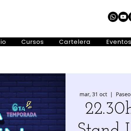
cio
Cursos
Cartelera
Evento
mar, 31 oct
  |  
Paseo 
22.3
Stand 