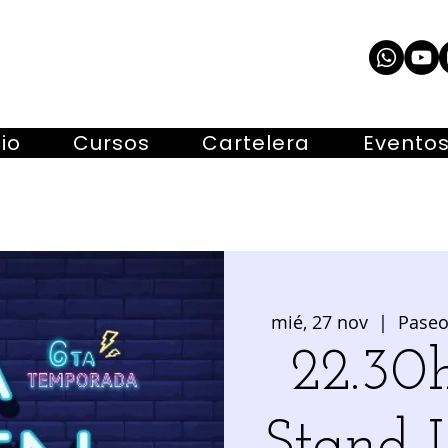
cio
Cursos
Cartelera
Evento
mié, 27 nov
  |  
Paseo
22.3
Stand 