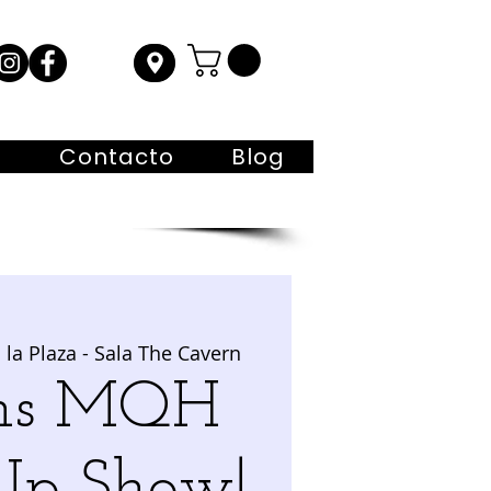
s
Contacto
Blog
 la Plaza - Sala The Cavern
0hs MQH
Up Show!