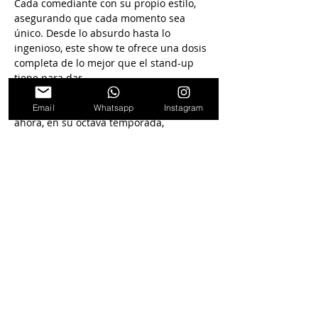
Cada comediante con su propio estilo, 
asegurando que cada momento sea 
único. Desde lo absurdo hasta lo 
ingenioso, este show te ofrece una dosis 
completa de lo mejor que el stand-up 
tiene para dar.
Más de 150,000 personas ya lo vieron 
y 
Email
Whatsapp
Instagram
ahora, en su octava temporada,
"Mirá quién habla"
 se ha consolidado 
como uno de los grandes éxitos de Paseo 
la Plaza. 
Si estás buscando una 
experiencia de comedia que no 
decepcione, este es el show para vos. 
¡La risa está garantizada!
Seguinos en