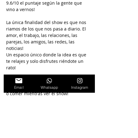
9.6/10 el puntaje según la gente que 
vino a vernos!
La única finalidad del show es que nos 
riamos de los que nos pasa a diario. El 
amor, el trabajo, las relaciones, las 
parejas, los amigos, las redes, las 
noticias!
Un espacio único donde la idea es que 
te relajes y solo disfrutes riéndote un 
rato!
El show es en la Sala Bayres Club donde 
vas a poder disfrutar de algo para tomar 
Email
Whatsapp
Instagram
o comer mientras ver el show!
Seguinos en