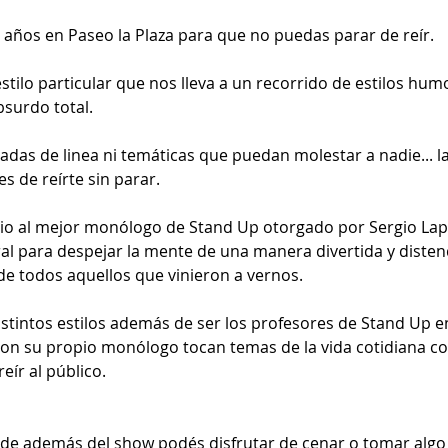
 años en Paseo la Plaza para que no puedas parar de reír.
tilo particular que nos lleva a un recorrido de estilos hum
bsurdo total.
adas de linea ni temáticas que puedan molestar a nadie... la 
 de reírte sin parar.  
io al mejor monólogo de Stand Up otorgado por Sergio Lap
ral para despejar la mente de una manera divertida y disten
de todos aquellos que vinieron a vernos. 
stintos estilos además de ser los profesores de Stand Up en
con su propio monólogo tocan temas de la vida cotidiana co
ír al público. 
de además del show podés disfrutar de cenar o tomar algo y