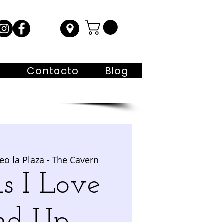
s
Contacto
Blog
eo la Plaza - The Cavern
s I Love
nd Up