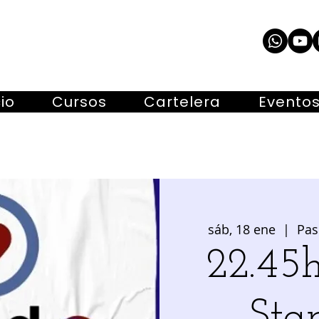
cio
Cursos
Cartelera
Evento
sáb, 18 ene
  |  
Pas
22.45h
Sta