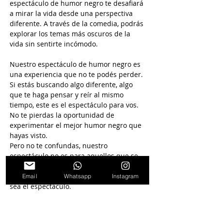
espectáculo de humor negro te desafiará 
a mirar la vida desde una perspectiva 
diferente. A través de la comedia, podrás 
explorar los temas más oscuros de la 
vida sin sentirte incómodo.
Nuestro espectáculo de humor negro es 
una experiencia que no te podés perder. 
Si estás buscando algo diferente, algo 
que te haga pensar y reír al mismo 
tiempo, este es el espectáculo para vos. 
No te pierdas la oportunidad de 
experimentar el mejor humor negro que 
hayas visto.
Pero no te confundas, nuestro 
espectáculo no es para aquellos que se 
ofenden fácilmente. Si te gusta lo seguro 
y lo predecible, entonces quizás este no 
Email
Whatsapp
Instagram
sea el espectáculo.
Nuestro espectáculo de humor negro es 
una experiencia única que te dejará 