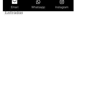
Email
Whatsapp
Instagram
Entradas
Venta finalizada
Tipo de entrada
Entrada general
Leer más
Precio
$ 2.500,00
Seguinos en