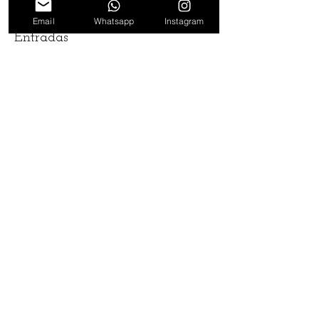
Email
Whatsapp
Instagram
Entradas
Venta finalizada
Tipo de entrada
Entrada general
Leer más
Precio
$ 2.500,00
Seguinos en