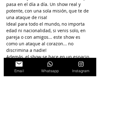
pasa en el día a día. Un show real y 
potente, con una sola misión, que te de 
una ataque de risa!
Ideal para todo el mundo, no importa 
edad ni nacionalidad, si venis solo, en 
pareja o con amigos... este show es 
como un ataque al corazon... no 
discrimina a nadie!
Además, el show se hace en un espacio 
Cafe Concert donde podes tomar o 
comer algo mientras disfrutas del show.
Email
Whatsapp
Instagram
Seguinos en
nuestras redes