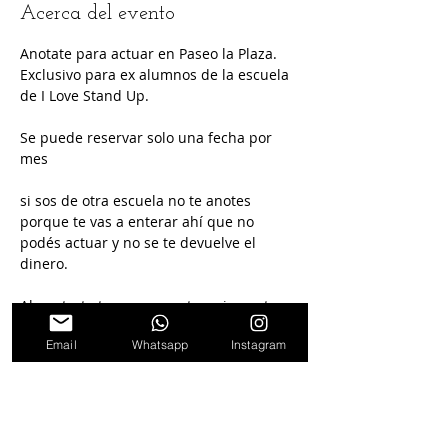
Acerca del evento
Anotate para actuar en Paseo la Plaza. 
Exclusivo para ex alumnos de la escuela 
de I Love Stand Up.
Se puede reservar solo una fecha por 
mes
si sos de otra escuela no te anotes 
porque te vas a enterar ahí que no 
podés actuar y no se te devuelve el 
dinero.
Al anotarte te comprometes a ir a actuar 
y hacer material sin humor negro, ni 
Email
Whatsapp
Instagram
sexo explícito ni apología a las drogas.
Nos vemos en el escenario!!!