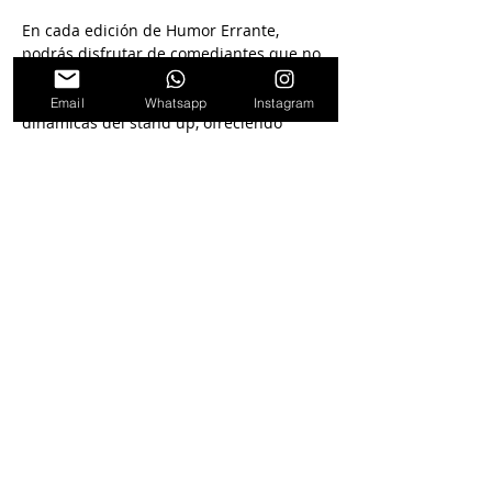
En cada edición de Humor Errante, 
podrás disfrutar de comediantes que no 
solo dominan el escenario, sino que 
también entienden el ritmo y las 
Email
Whatsapp
Instagram
dinámicas del stand up, ofreciendo 
rutinas pulidas y 
originales.
Si
 buscás una noche de risas 
aseguradas y humor de calidad 
respaldado por años de experiencia.
Seguinos en
nuestras redes