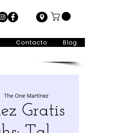
s
Contacto
Blog
|  
The One Martínez
ez Gratis
hs: Tal