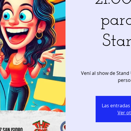
para
Sta
Vení al show de Stand
perso
Las entradas 
Ver o