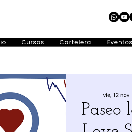
cio
Cursos
Cartelera
Evento
vie, 12 nov
 
Paseo l
Love 