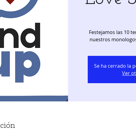
Festejamos las 10 t
nuestros monologos!
Se ha cerrado la p
Ver o
ción