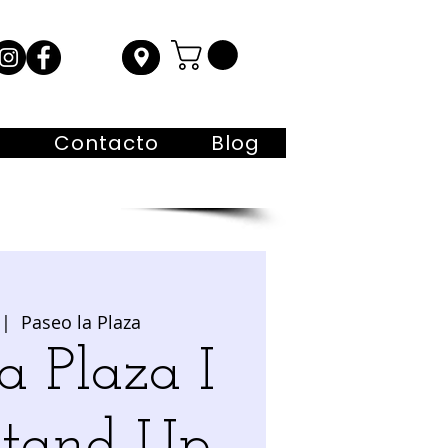
s
Contacto
Blog
 |  
Paseo la Plaza
a Plaza I
Stand Up